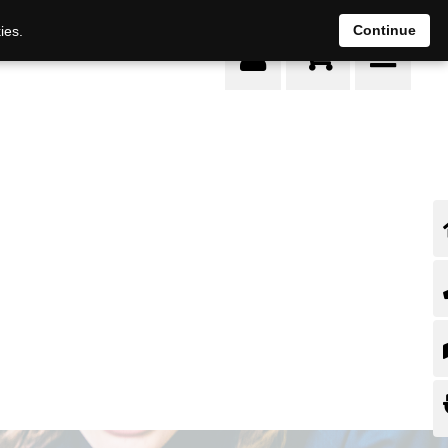
0
Continue
ies.