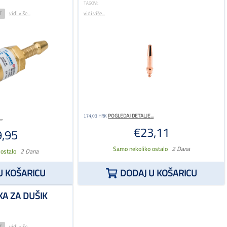
TAGOVI:
T
vidi više...
vidi više...
POGLEDAJ DETALJE...
174,03 HRK
.
€23,11
,95
Samo nekoliko ostalo
2 Dana
 ostalo
2 Dana
U KOŠARICU
DODAJ U KOŠARICU
A ZA DUŠIK
T
vidi više...