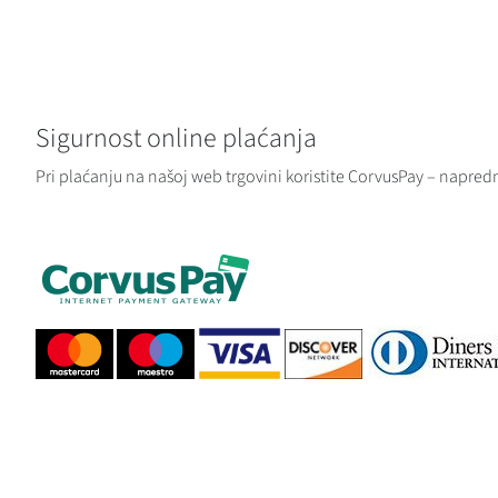
Sigurnost online plaćanja
Pri plaćanju na našoj web trgovini koristite CorvusPay – napredn