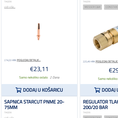
TAGOVI:
TAGOVI:
vidi više...
MESSER C&W
CONSTAN
POGLEDAJ DETALJE...
174,03 HRK
POGLEDAJ DETALJE..
225,49 HRK
€23,11
€29
Samo nekoliko ostalo
2 Dana
Samo nekoliko
DODAJ U KOŠARICU
DODAJ 
SAPNICA STARCUT PNME 20-
REGULATOR TLAK
75MM
200/20 BAR
TAGOVI:
TAGOVI:
vidi više...
MESSER C&W
CONSTAN