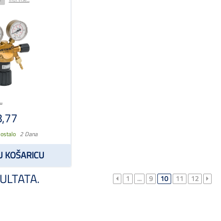
.
,77
 ostalo
2 Dana
U KOŠARICU
ULTATA.
1
...
9
10
11
12