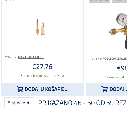
POGLEDAJ DETALJE...
209,03 HRK
POGLEDAJ DETALJE..
743,75 HRK
€27,76
€98
Samo nekoliko ostalo
2 Dana
Samo nekoliko
DODAJ U KOŠARICU
DODAJ 
PRIKAZANO 46 - 50 OD 59 REZ
5 Stavke