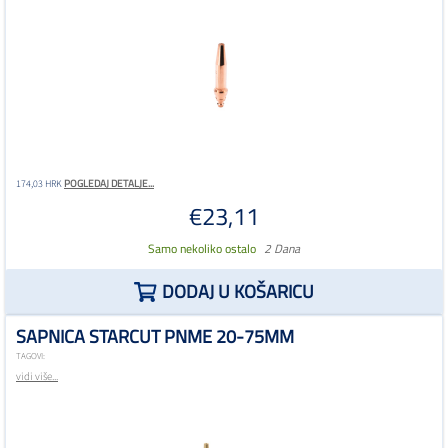
POGLEDAJ DETALJE...
174,03 HRK
€23,11
Samo nekoliko ostalo
2 Dana
DODAJ U KOŠARICU
SAPNICA STARCUT PNME 20-75MM
TAGOVI:
vidi više...