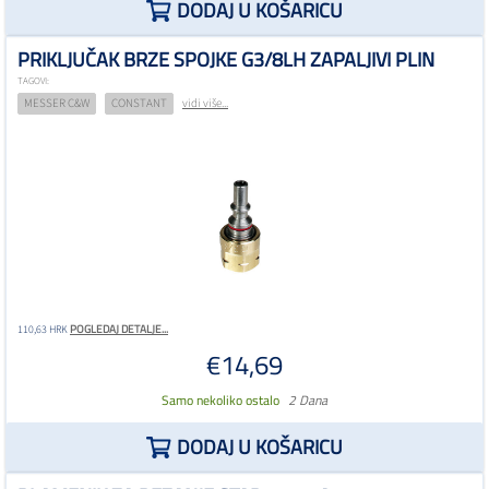
DODAJ U KOŠARICU
PRIKLJUČAK BRZE SPOJKE G3/8LH ZAPALJIVI PLIN
TAGOVI:
MESSER C&W
CONSTANT
vidi više...
POGLEDAJ DETALJE...
110,63 HRK
€14,69
Samo nekoliko ostalo
2 Dana
DODAJ U KOŠARICU