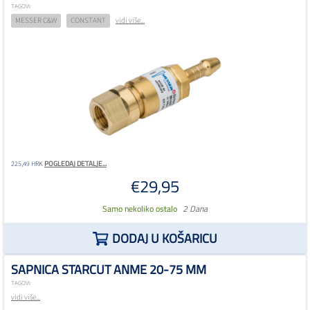
TAGOVI:
MESSER C&W
CONSTANT
vidi više...
POGLEDAJ DETALJE...
225,49 HRK
€29,95
Samo nekoliko ostalo
2 Dana
DODAJ U KOŠARICU
SAPNICA STARCUT ANME 20-75 MM
TAGOVI:
vidi više...