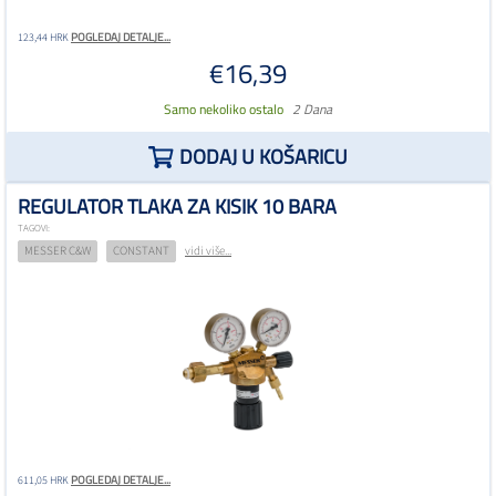
POGLEDAJ DETALJE...
123,44 HRK
€16,39
Samo nekoliko ostalo
2 Dana
DODAJ U KOŠARICU
REGULATOR TLAKA ZA KISIK 10 BARA
TAGOVI:
MESSER C&W
CONSTANT
vidi više...
POGLEDAJ DETALJE...
611,05 HRK