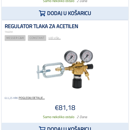
Samo nekoliko ostalo
2 Dana
DODAJ U KOŠARICU
REGULATOR TLAKA ZA ACETILEN
TAGOVI:
MESSER C&W
CONSTANT
vidi više...
POGLEDAJ DETALJE...
611,25 HRK
€81,18
Samo nekoliko ostalo
2 Dana
DODAJ U KOŠARICU