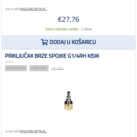
POGLEDAJ DETALJE...
209,03 HRK
€27,76
Samo nekoliko ostalo
2 Dana
DODAJ U KOŠARICU
PRIKLJUČAK BRZE SPOJKE G1/4RH KISIK
TAGOVI:
MESSER C&W
CONSTANT
vidi više...
POGLEDAJ DETALJE...
110,63 HRK