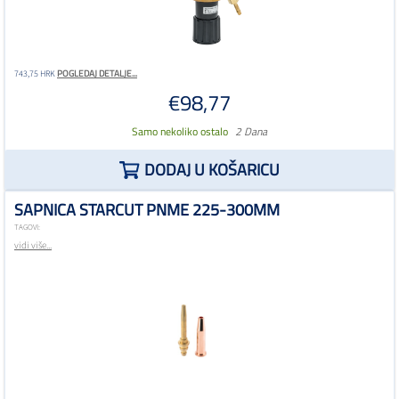
POGLEDAJ DETALJE...
743,75 HRK
€98,77
Samo nekoliko ostalo
2 Dana
DODAJ U KOŠARICU
SAPNICA STARCUT PNME 225-300MM
TAGOVI:
vidi više...