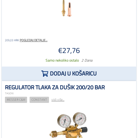
POGLEDAJ DETALJE...
209,03 HRK
€27,76
Samo nekoliko ostalo
2 Dana
DODAJ U KOŠARICU
REGULATOR TLAKA ZA DUŠIK 200/20 BAR
TAGOVI:
MESSER C&W
CONSTANT
vidi više...