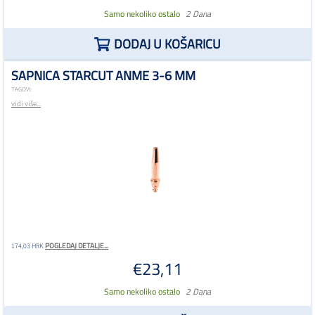
Samo nekoliko ostalo
2 Dana
DODAJ U KOŠARICU
SAPNICA STARCUT ANME 3-6 MM
TAGOVI:
vidi više...
POGLEDAJ DETALJE...
174,03 HRK
€23,11
Samo nekoliko ostalo
2 Dana