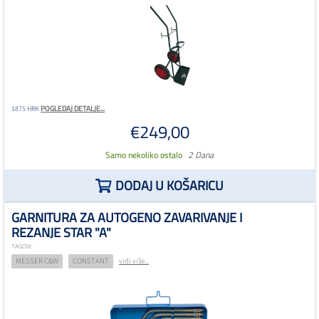
POGLEDAJ DETALJE...
1875 HRK
€249,00
Samo nekoliko ostalo
2 Dana
DODAJ U KOŠARICU
GARNITURA ZA AUTOGENO ZAVARIVANJE I
REZANJE STAR "A"
TAGOVI:
MESSER C&W
CONSTANT
vidi više...