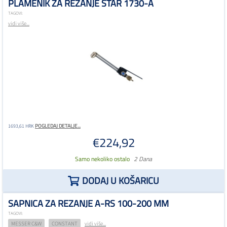
PLAMENIK ZA REZANJE STAR 1730-A
TAGOVI:
vidi više...
POGLEDAJ DETALJE...
1693,61 HRK
€224,92
Samo nekoliko ostalo
2 Dana
DODAJ U KOŠARICU
SAPNICA ZA REZANJE A-RS 100-200 MM
TAGOVI:
MESSER C&W
CONSTANT
vidi više...