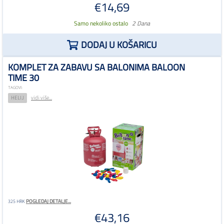
€14,69
Samo nekoliko ostalo
2 Dana
DODAJ U KOŠARICU
KOMPLET ZA ZABAVU SA BALONIMA BALOON
TIME 30
TAGOVI:
HELIJ
vidi više...
POGLEDAJ DETALJE...
325 HRK
€43,16