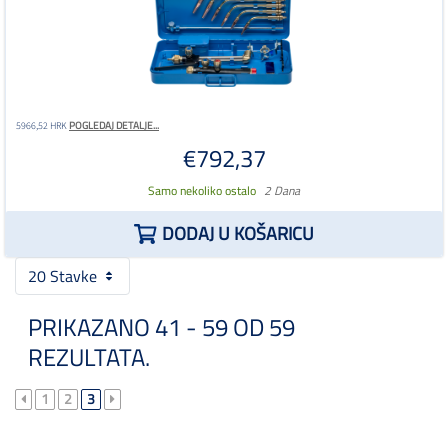
POGLEDAJ DETALJE...
5966,52 HRK
€792,37
Samo nekoliko ostalo
2 Dana
DODAJ U KOŠARICU
20 Stavke
PRIKAZANO 41 - 59 OD 59
REZULTATA.
1
2
3