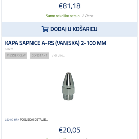
€81,18
Samo nekoliko ostalo
2 Dana
DODAJ U KOŠARICU
KAPA SAPNICE A-RS (VANJSKA) 2-100 MM
TAGOVI:
MESSER C&W
CONSTANT
vidi više...
POGLEDAJ DETALJE...
150,99 HRK
€20,05