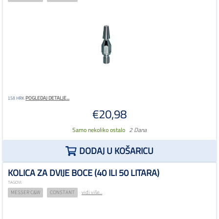
POGLEDAJ DETALJE...
158 HRK
€20,98
Samo nekoliko ostalo
2 Dana
DODAJ U KOŠARICU
KOLICA ZA DVIJE BOCE (40 ILI 50 LITARA)
TAGOVI:
MESSER C&W
CONSTANT
vidi više...