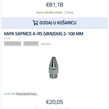
€81,18
Samo nekoliko ostalo
2 Dana
DODAJ U KOŠARICU
KAPA SAPNICE A-RS (VANJSKA) 2-100 MM
TAGOVI:
MESSER C&W
CONSTANT
vidi više...
POGLEDAJ DETALJE...
150,99 HRK
€20,05