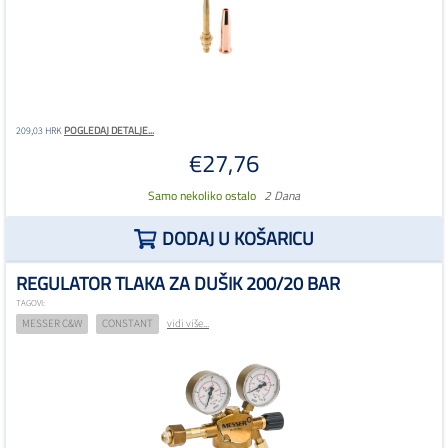
POGLEDAJ DETALJE...
209,03 HRK
€27,76
Samo nekoliko ostalo
2 Dana
DODAJ U KOŠARICU
REGULATOR TLAKA ZA DUŠIK 200/20 BAR
TAGOVI:
MESSER C&W
CONSTANT
vidi više...