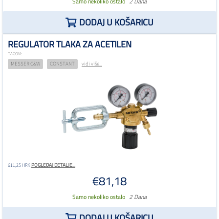
Samo nekoliko ostalo
2 Dana
DODAJ U KOŠARICU
REGULATOR TLAKA ZA ACETILEN
TAGOVI:
MESSER C&W
CONSTANT
vidi više...
POGLEDAJ DETALJE...
611,25 HRK
€81,18
Samo nekoliko ostalo
2 Dana
DODAJ U KOŠARICU