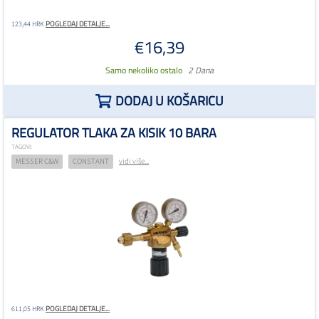
POGLEDAJ DETALJE...
123,44 HRK
€16,39
Samo nekoliko ostalo
2 Dana
DODAJ U KOŠARICU
REGULATOR TLAKA ZA KISIK 10 BARA
TAGOVI:
MESSER C&W
CONSTANT
vidi više...
POGLEDAJ DETALJE...
611,05 HRK