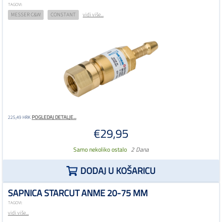
TAGOVI:
MESSER C&W
CONSTANT
vidi više...
POGLEDAJ DETALJE...
225,49 HRK
€29,95
Samo nekoliko ostalo
2 Dana
DODAJ U KOŠARICU
SAPNICA STARCUT ANME 20-75 MM
TAGOVI:
vidi više...