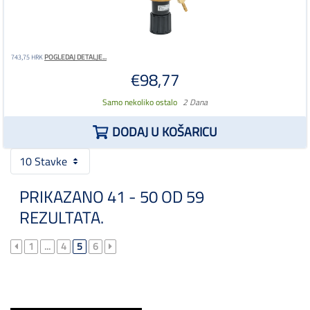
POGLEDAJ DETALJE...
743,75 HRK
€98,77
Samo nekoliko ostalo
2 Dana
DODAJ U KOŠARICU
10 Stavke
PRIKAZANO 41 - 50 OD 59
REZULTATA.
1
...
4
5
6