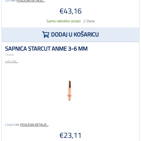
POGLEDAJ DETALJE...
325 HRK
€43,16
Samo nekoliko ostalo
2 Dana
DODAJ U KOŠARICU
SAPNICA STARCUT ANME 3-6 MM
TAGOVI:
vidi više...
POGLEDAJ DETALJE...
174,03 HRK
€23,11