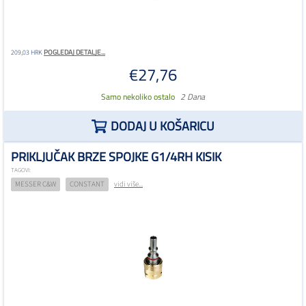
POGLEDAJ DETALJE...
209,03 HRK
€27,76
Samo nekoliko ostalo
2 Dana
DODAJ U KOŠARICU
PRIKLJUČAK BRZE SPOJKE G1/4RH KISIK
TAGOVI:
MESSER C&W
CONSTANT
vidi više...