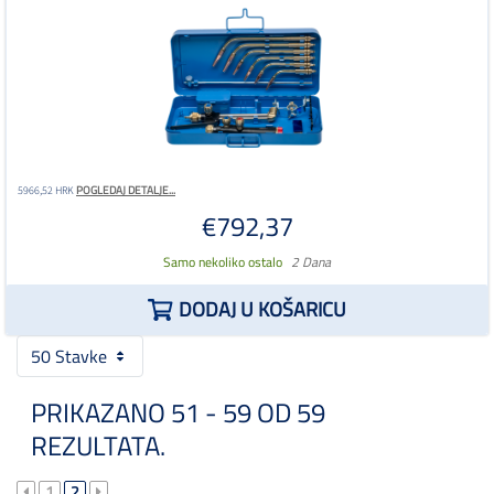
POGLEDAJ DETALJE...
5966,52 HRK
€792,37
Samo nekoliko ostalo
2 Dana
DODAJ U KOŠARICU
50 Stavke
PRIKAZANO 51 - 59 OD 59
REZULTATA.
1
2