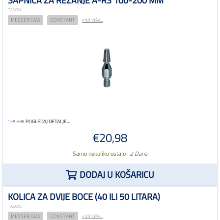
SAPNICA ZA REZANJE A-RS 100-200 MM
TAGOVI:
MESSER C&W
CONSTANT
vidi više...
POGLEDAJ DETALJE...
158 HRK
€20,98
Samo nekoliko ostalo
2 Dana
DODAJ U KOŠARICU
KOLICA ZA DVIJE BOCE (40 ILI 50 LITARA)
TAGOVI:
MESSER C&W
CONSTANT
vidi više...