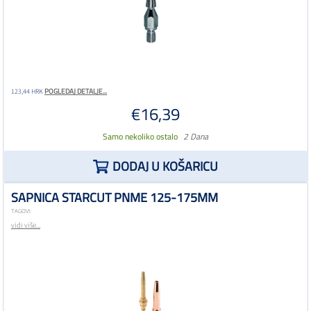
POGLEDAJ DETALJE...
123,44 HRK
€16,39
Samo nekoliko ostalo
2 Dana
DODAJ U KOŠARICU
SAPNICA STARCUT PNME 125-175MM
TAGOVI:
vidi više...