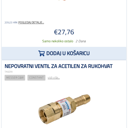
POGLEDAJ DETALJE...
209,03 HRK
€27,76
Samo nekoliko ostalo
2 Dana
DODAJ U KOŠARICU
NEPOVRATNI VENTIL ZA ACETILEN ZA RUKOHVAT
TAGOVI:
MESSER C&W
CONSTANT
vidi više...