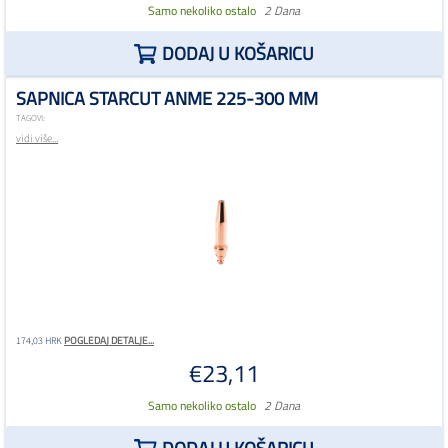
Samo nekoliko ostalo
2 Dana
DODAJ U KOŠARICU
SAPNICA STARCUT ANME 225-300 MM
TAGOVI:
vidi više...
POGLEDAJ DETALJE...
174,03 HRK
€23,11
Samo nekoliko ostalo
2 Dana