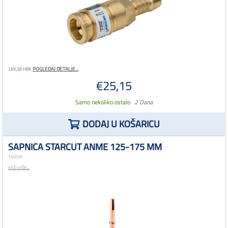
POGLEDAJ DETALJE...
189,38 HRK
€25,15
Samo nekoliko ostalo
2 Dana
DODAJ U KOŠARICU
SAPNICA STARCUT ANME 125-175 MM
TAGOVI:
vidi više...