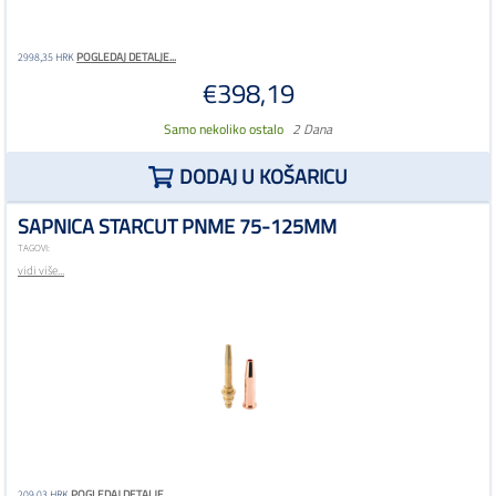
POGLEDAJ DETALJE...
2998,35 HRK
€398,19
Samo nekoliko ostalo
2 Dana
DODAJ U KOŠARICU
SAPNICA STARCUT PNME 75-125MM
TAGOVI:
vidi više...
POGLEDAJ DETALJE...
209,03 HRK