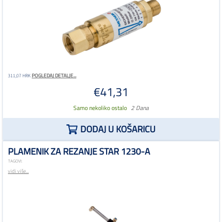
POGLEDAJ DETALJE...
311,07 HRK
€41,31
Samo nekoliko ostalo
2 Dana
DODAJ U KOŠARICU
PLAMENIK ZA REZANJE STAR 1230-A
TAGOVI:
vidi više...