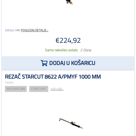
POGLEDAJ DETALJE...
1693,61 HRK
€224,92
Samo nekoliko ostalo
2 Dana
DODAJ U KOŠARICU
REZAČ STARCUT 8622 A/PMYF 1000 MM
TAGOVI:
MESSER C&W
CONSTANT
vidi više...