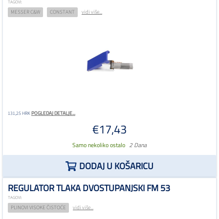
TAGOVI:
MESSER C&W
CONSTANT
vidi više...
POGLEDAJ DETALJE...
131,25 HRK
€17,43
Samo nekoliko ostalo
2 Dana
DODAJ U KOŠARICU
REGULATOR TLAKA DVOSTUPANJSKI FM 53
TAGOVI:
PLINOVI VISOKE ČISTOĆE
vidi više...