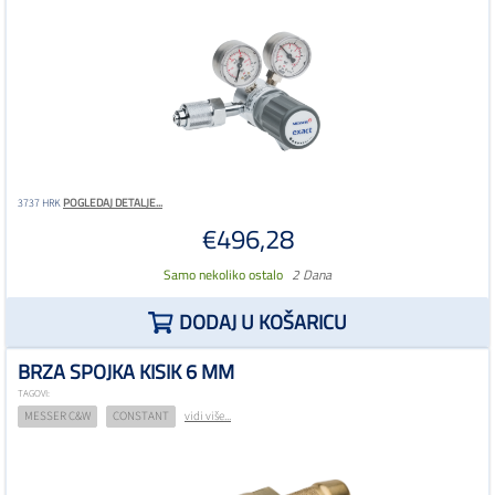
POGLEDAJ DETALJE...
3737 HRK
€496,28
Samo nekoliko ostalo
2 Dana
DODAJ U KOŠARICU
BRZA SPOJKA KISIK 6 MM
TAGOVI:
MESSER C&W
CONSTANT
vidi više...