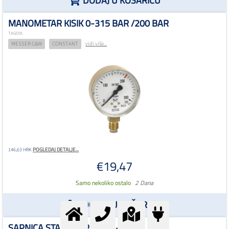
DODAJ U KOŠARICU
MANOMETAR KISIK 0-315 BAR /200 BAR
TAGOVI:
MESSER C&W
CONSTANT
vidi više...
POGLEDAJ DETALJE...
146,63 HRK
€19,47
Samo nekoliko ostalo
2 Dana
DODAJ U KOŠARICU
SAPNICA STARCUT PNME 3-6MM