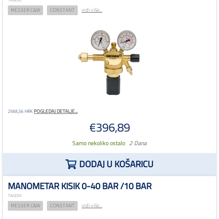
TAGOVI:
MESSER C&W
CONSTANT
vidi više...
POGLEDAJ DETALJE...
2988,56 HRK
€396,89
Samo nekoliko ostalo
2 Dana
DODAJ U KOŠARICU
MANOMETAR KISIK 0-40 BAR /10 BAR
TAGOVI:
MESSER C&W
CONSTANT
vidi više...