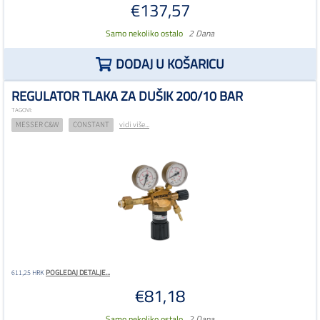
€137,57
Samo nekoliko ostalo
2 Dana
DODAJ U KOŠARICU
REGULATOR TLAKA ZA DUŠIK 200/10 BAR
TAGOVI:
MESSER C&W
CONSTANT
vidi više...
POGLEDAJ DETALJE...
611,25 HRK
€81,18
Samo nekoliko ostalo
2 Dana