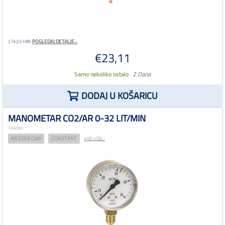
POGLEDAJ DETALJE...
174,03 HRK
€23,11
Samo nekoliko ostalo
2 Dana
DODAJ U KOŠARICU
MANOMETAR CO2/AR 0-32 LIT/MIN
TAGOVI:
MESSER C&W
CONSTANT
vidi više...