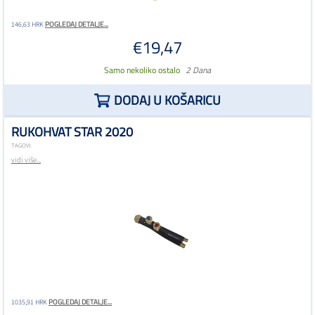
POGLEDAJ DETALJE...
146,63 HRK
€19,47
Samo nekoliko ostalo
2 Dana
DODAJ U KOŠARICU
RUKOHVAT STAR 2020
TAGOVI:
vidi više...
POGLEDAJ DETALJE...
1035,91 HRK