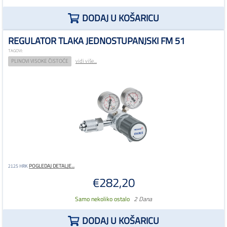
DODAJ U KOŠARICU
REGULATOR TLAKA JEDNOSTUPANJSKI FM 51
TAGOVI:
PLINOVI VISOKE ČISTOĆE
vidi više...
POGLEDAJ DETALJE...
2125 HRK
€282,20
Samo nekoliko ostalo
2 Dana
DODAJ U KOŠARICU