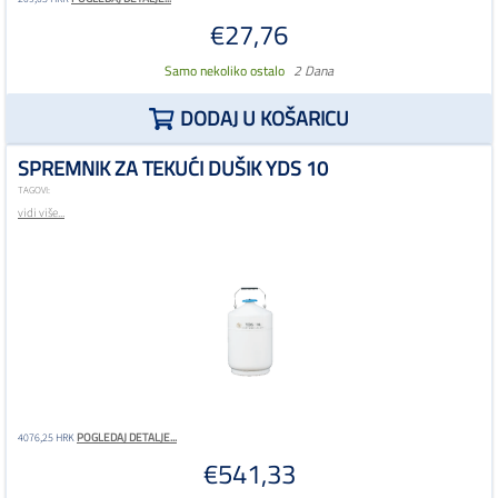
€27,76
Samo nekoliko ostalo
2 Dana
DODAJ U KOŠARICU
SPREMNIK ZA TEKUĆI DUŠIK YDS 10
TAGOVI:
vidi više...
POGLEDAJ DETALJE...
4076,25 HRK
€541,33