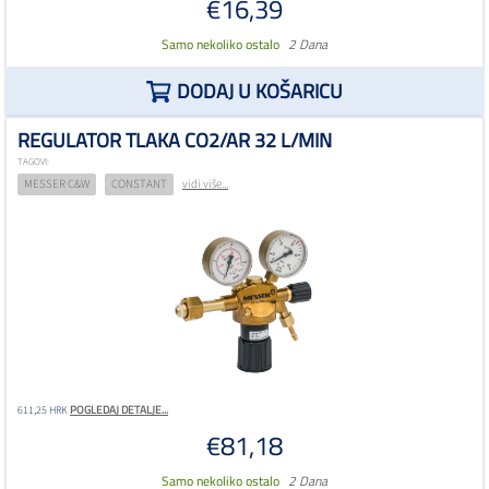
€16,39
Samo nekoliko ostalo
2 Dana
DODAJ U KOŠARICU
REGULATOR TLAKA CO2/AR 32 L/MIN
TAGOVI:
MESSER C&W
CONSTANT
vidi više...
POGLEDAJ DETALJE...
611,25 HRK
€81,18
Samo nekoliko ostalo
2 Dana