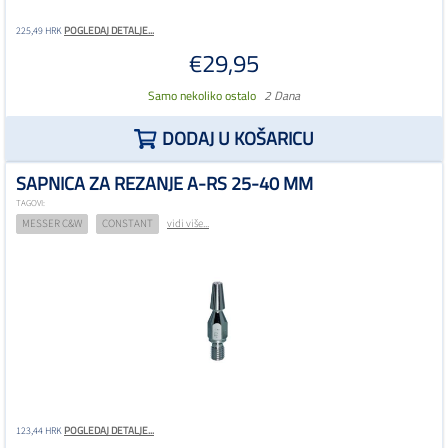
POGLEDAJ DETALJE...
225,49 HRK
€29,95
Samo nekoliko ostalo
2 Dana
DODAJ U KOŠARICU
SAPNICA ZA REZANJE A-RS 25-40 MM
TAGOVI:
MESSER C&W
CONSTANT
vidi više...
POGLEDAJ DETALJE...
123,44 HRK