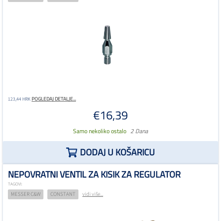
POGLEDAJ DETALJE...
123,44 HRK
€16,39
Samo nekoliko ostalo
2 Dana
DODAJ U KOŠARICU
NEPOVRATNI VENTIL ZA KISIK ZA REGULATOR
TAGOVI:
MESSER C&W
CONSTANT
vidi više...