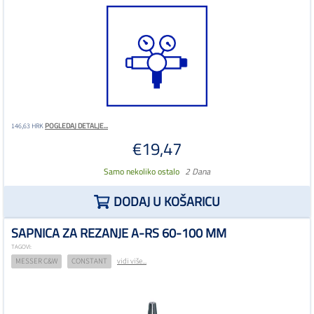
POGLEDAJ DETALJE...
146,63 HRK
€19,47
Samo nekoliko ostalo
2 Dana
DODAJ U KOŠARICU
SAPNICA ZA REZANJE A-RS 60-100 MM
TAGOVI:
MESSER C&W
CONSTANT
vidi više...