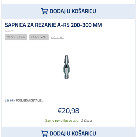
DODAJ U KOŠARICU
SAPNICA ZA REZANJE A-RS 200-300 MM
TAGOVI:
MESSER C&W
CONSTANT
vidi više...
POGLEDAJ DETALJE...
158 HRK
€20,98
Samo nekoliko ostalo
2 Dana
DODAJ U KOŠARICU