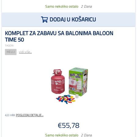
Samo nekoliko ostalo
2 Dana
DODAJ U KOŠARICU
KOMPLET ZA ZABAVU SA BALONIMA BALOON
TIME 50
TAGOVI:
HELIJ
vidi više...
POGLEDAJ DETALJE...
420 HRK
€55,78
Samo nekoliko ostalo
2 Dana