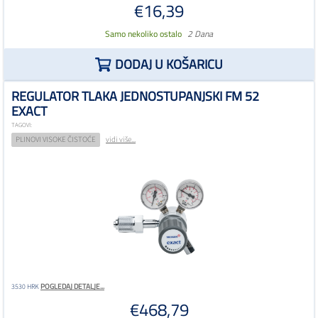
€16,39
Samo nekoliko ostalo
2 Dana
DODAJ U KOŠARICU
REGULATOR TLAKA JEDNOSTUPANJSKI FM 52
EXACT
TAGOVI:
PLINOVI VISOKE ČISTOĆE
vidi više...
POGLEDAJ DETALJE...
3530 HRK
€468,79