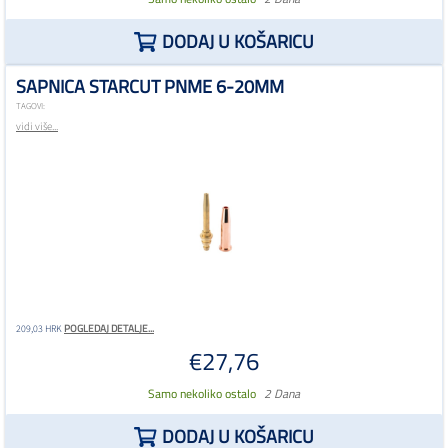
DODAJ U KOŠARICU
SAPNICA STARCUT PNME 6-20MM
TAGOVI:
vidi više...
POGLEDAJ DETALJE...
209,03 HRK
€27,76
Samo nekoliko ostalo
2 Dana
DODAJ U KOŠARICU