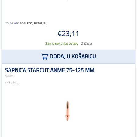
POGLEDAJ DETALJE...
174,03 HRK
€23,11
Samo nekoliko ostalo
2 Dana
DODAJ U KOŠARICU
SAPNICA STARCUT ANME 75-125 MM
TAGOVI:
vidi više...