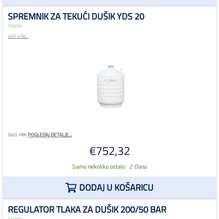
SPREMNIK ZA TEKUĆI DUŠIK YDS 20
TAGOVI:
vidi više...
POGLEDAJ DETALJE...
5665 HRK
€752,32
Samo nekoliko ostalo
2 Dana
DODAJ U KOŠARICU
REGULATOR TLAKA ZA DUŠIK 200/50 BAR