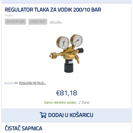
REGULATOR TLAKA ZA VODIK 200/10 BAR
TAGOVI:
MESSER C&W
CONSTANT
vidi više...
POGLEDAJ DETALJE...
611,25 HRK
€81,18
Samo nekoliko ostalo
2 Dana
DODAJ U KOŠARICU
ČISTAČ SAPNICA