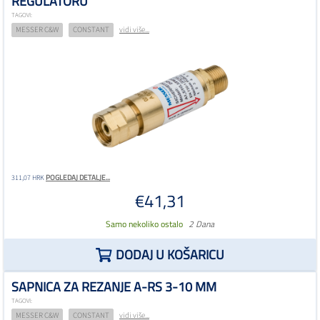
REGULATORU
TAGOVI:
MESSER C&W
CONSTANT
vidi više...
POGLEDAJ DETALJE...
311,07 HRK
€41,31
Samo nekoliko ostalo
2 Dana
DODAJ U KOŠARICU
SAPNICA ZA REZANJE A-RS 3-10 MM
TAGOVI:
MESSER C&W
CONSTANT
vidi više...