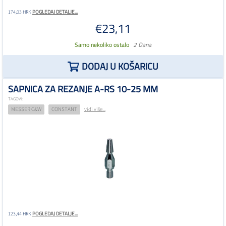
POGLEDAJ DETALJE...
174,03 HRK
€23,11
Samo nekoliko ostalo
2 Dana
DODAJ U KOŠARICU
SAPNICA ZA REZANJE A-RS 10-25 MM
TAGOVI:
MESSER C&W
CONSTANT
vidi više...
POGLEDAJ DETALJE...
123,44 HRK